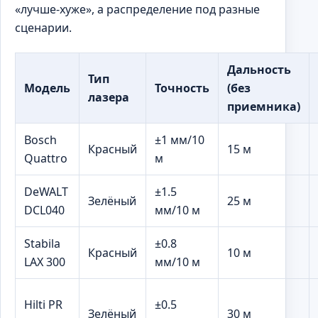
«лучше-хуже», а распределение под разные
сценарии.
Дальность
Тип
Модель
Точность
(без
лазера
приемника)
Bosch
±1 мм/10
Красный
15 м
Quattro
м
DeWALT
±1.5
Зелёный
25 м
DCL040
мм/10 м
Stabila
±0.8
Красный
10 м
LAX 300
мм/10 м
Hilti PR
±0.5
Зелёный
30 м