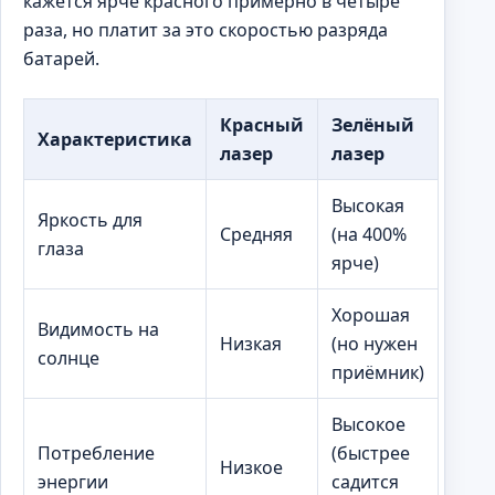
кажется ярче красного примерно в четыре
раза, но платит за это скоростью разряда
батарей.
Красный
Зелёный
Характеристика
лазер
лазер
Высокая
Яркость для
Средняя
(на 400%
глаза
ярче)
Хорошая
Видимость на
Низкая
(но нужен
солнце
приёмник)
Высокое
Потребление
(быстрее
Низкое
энергии
садится